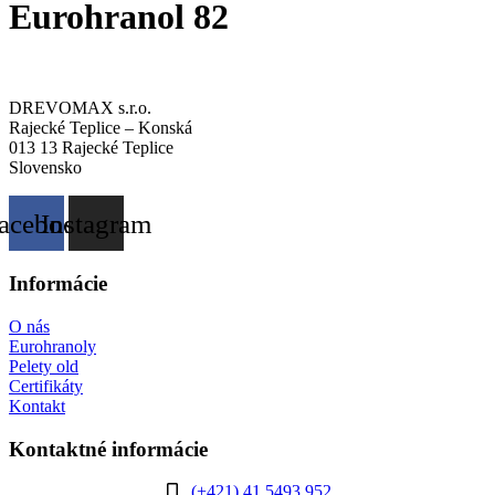
Eurohranol 82
DREVOMAX s.r.o.
Rajecké Teplice – Konská
013 13 Rajecké Teplice
Slovensko
acebook
Instagram
Informácie
O nás
Eurohranoly
Pelety old
Certifikáty
Kontakt
Kontaktné informácie
(+421) 41 5493 952