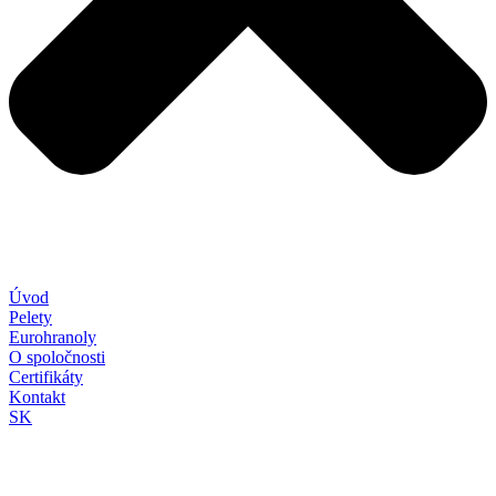
Úvod
Pelety
Eurohranoly
O spoločnosti
Certifikáty
Kontakt
SK